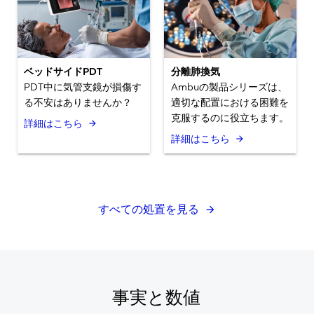
ベッドサイドPDT
分離肺換気
PDT中に気管支鏡が損傷す
Ambuの製品シリーズは、
る不安はありませんか？
適切な配置における困難を
克服するのに役立ちます。
詳細はこちら
詳細はこちら
すべての処置を見る
事実と数値