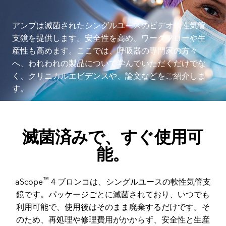
アンブは滅菌されたシングルユースのビデオ軟性気管
支鏡を提供します。安全性を高め、ワークフローや生
産性も高めます。ここでは、呼吸器の専門家の方々
へ、われわれの製品について学んでいただくだけでな
く、クリニカルエビデンスや、論文などをご紹介しま
す。
滅菌済みで、すぐ使用可
能。
™
aScope
4 ブロンコは、シングルユースの軟性気管支
鏡です。パッケージごとに滅菌されており、いつでも
利用可能で、使用後はそのまま廃棄するだけです。そ
のため、再処理や修理費用がかからず、安全性と生産