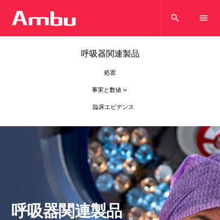
search
menu
呼吸器関連製品
処置
事実と数値
keyboard_arrow_down
臨床エビデンス
呼吸器関連製品