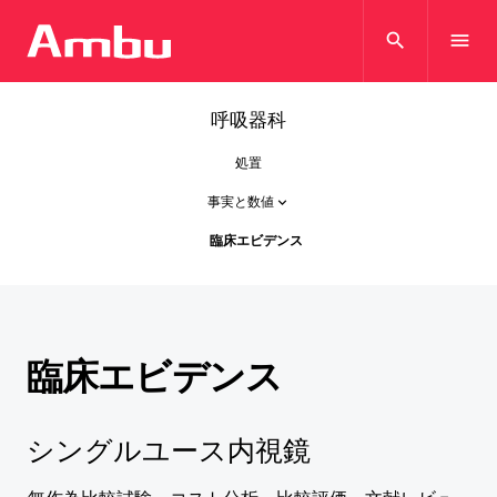
search
menu
呼吸器科
処置
事実と数値
keyboard_arrow_down
臨床エビデンス
臨床エビデンス
シングルユース内視鏡