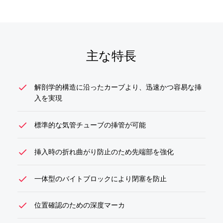
見積依頼
主な特長
check
解剖学的構造に沿ったカーブより、迅速かつ容易な挿
入を実現
check
標準的な気管チューブの挿管が可能
check
挿入時の折れ曲がり防止のため先端部を強化
check
一体型のバイトブロックにより閉塞を防止
check
位置確認のための深度マーカ