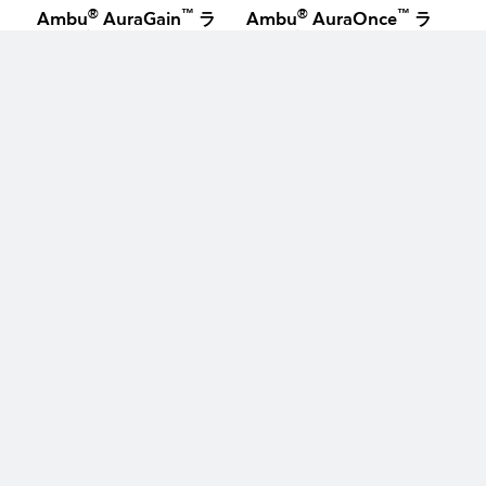
®
™
®
™
Ambu
AuraGain
ラ
Ambu
AuraOnce
ラ
リンゲルマスク
リンゲルマスク
keyboard_arrow_up
®
™
®
™
Ambu
AuraFlex
ラ
Ambu
AuraStraight
リンゲルマスク
ラリンゲルマスク