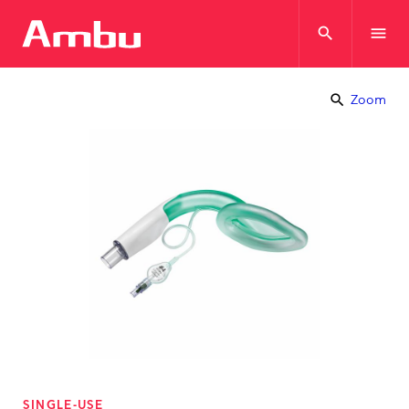
search
menu
search
Zoom
SINGLE-USE