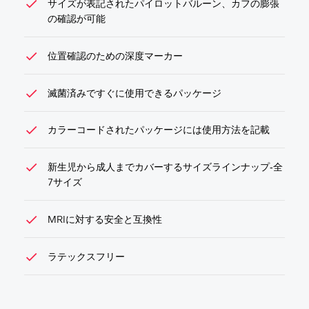
check
サイズが表記されたパイロットバルーン、カフの膨張
の確認が可能
check
位置確認のための深度マーカー
check
滅菌済みですぐに使用できるパッケージ
check
カラーコードされたパッケージには使用方法を記載
check
新生児から成人までカバーするサイズラインナップ‐全
7サイズ
check
MRIに対する安全と互換性
check
ラテックスフリー