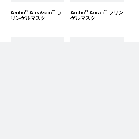
®
™
®
™
Ambu
AuraGain
ラ
Ambu
Aura-i
ラリン
リンゲルマスク
ゲルマスク
keyboard_arrow_up
®
™
®
™
Ambu
AuraOnce
ラ
Ambu
AuraFlex
ラ
リンゲルマスク
リンゲルマスク