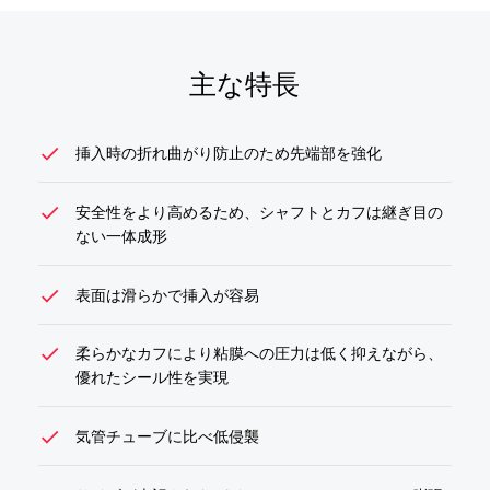
見積依頼
主な特長
check
挿入時の折れ曲がり防止のため先端部を強化
check
安全性をより高めるため、シャフトとカフは継ぎ目の
ない一体成形
check
表面は滑らかで挿入が容易
check
柔らかなカフにより粘膜への圧力は低く抑えながら、
優れたシール性を実現
check
気管チューブに比べ低侵襲