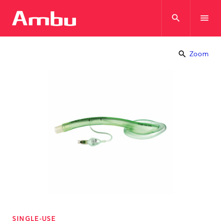
search
menu
search
Zoom
SINGLE-USE