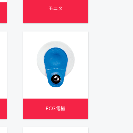
モニタ
ECG電極