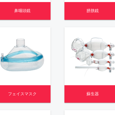
鼻咽頭鏡
膀胱鏡
フェイスマスク
蘇生器