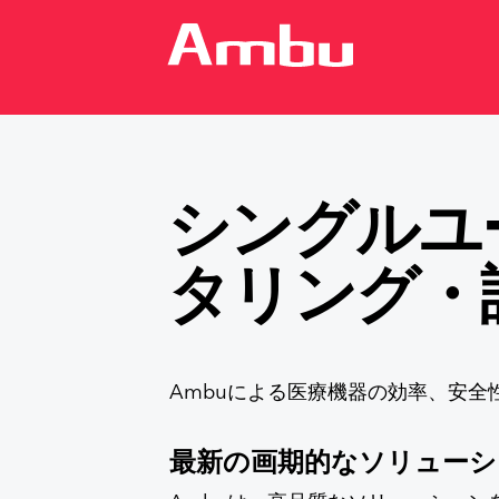
SINGLE-USE ENDOSCOPY
シングルユ
タリング・
呼吸器科
耳鼻
気管支鏡
鼻咽
モニタ
モニ
Ambuによる医療機器の効率、安
臨床エビデンス
Ambu® aScope™
最新の画期的なソリューシ