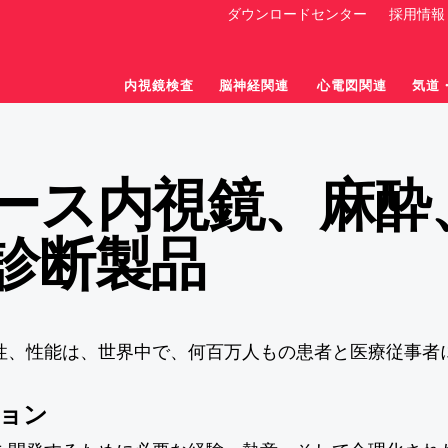
ダウンロードセンター
採用情報
内視鏡検査
脳神経関連
心電図関連
気道
ース内視鏡、麻酔
診断製品
気道・麻酔管理製品
ラリンゲルマスク
製品
その他製品
咽喉科
消化器科
臨床エビデンス
喉鏡
上部消化管内視鏡
タ
全性、性能は、世界中で、何百万人もの患者と医療従事者
ョン