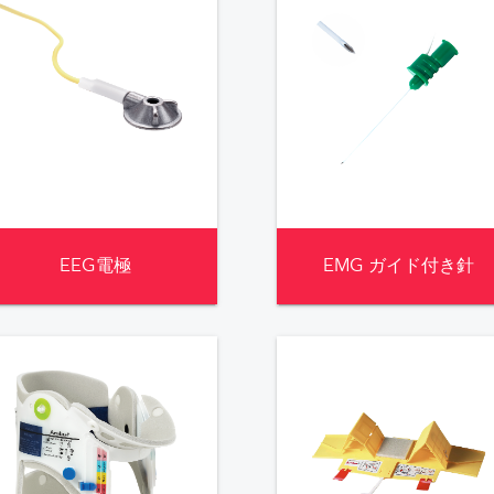
EEG電極
EMG ガイド付き針