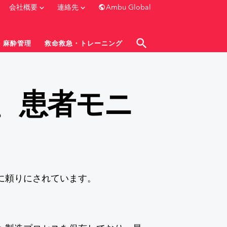
public
keyboard_arrow_down
keyboard_arrow_down
会社概要
連絡先
Ambu Global
search
・麻酔管理
救命救急・トレーニング
close
close
、患者モニ
泌尿器科
膀胱鏡
尿管鏡
に頼りにされています。
モニタ