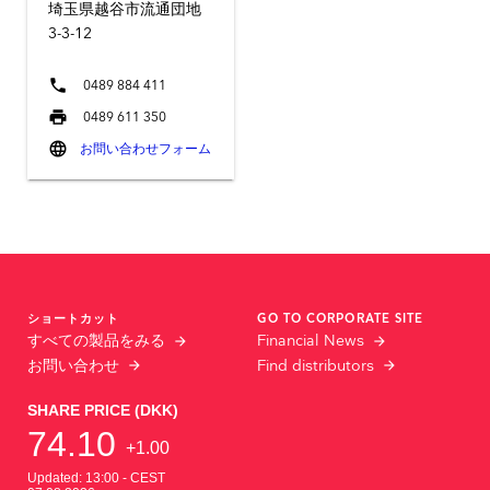
埼玉県越谷市流通団地
3-3-12
phone
0489 884 411
print
0489 611 350
language
お問い合わせフォーム
ショートカット
GO TO CORPORATE SITE
すべての製品をみる
Financial News
お問い合わせ
Find distributors