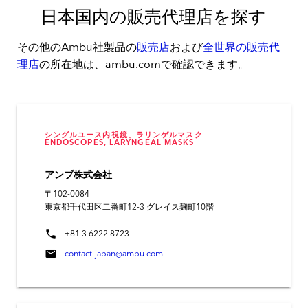
日本国内の販売代理店を探す
その他のAmbu社製品の
販売店
および
全世界の販売代
理店
の所在地は、ambu.comで確認できます。
シングルユース内視鏡、ラリンゲルマスク
ENDOSCOPES, LARYNGEAL MASKS
アンブ株式会社
〒102-0084
東京都千代田区二番町12-3 グレイス麹町10階
phone
+81 3 6222 8723
mail
contact-japan@ambu.com