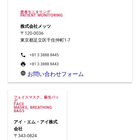
患者モニタリング
PATIENT MONITORING
株式会社メッツ
〒120-0036
東京都足立区千住仲町1-7
phone
+81 3 3888 8445
print
+81 3 3888 8443
language
お問い合わせフォーム
フェイスマスク、蘇生バッ
グ
FACE
MASKS, BREATHING
BAGS
アイ・エム・アイ株式
会社
〒343-0824